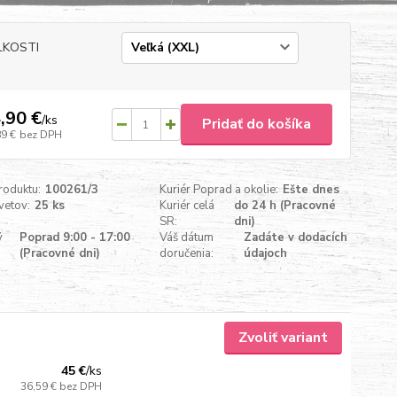
ĽKOSTI
,90 €
/
ks
Pridať do košíka
89 €
bez DPH
roduktu:
100261/3
Kuriér Poprad a okolie:
Ešte dnes
vetov:
25 ks
Kuriér celá
do 24 h (Pracovné
SR:
dni)
ý
Poprad 9:00 - 17:00
Váš dátum
Zadáte v dodacích
(Pracovné dni)
doručenia:
údajoch
Zvoliť variant
45 €
/
ks
36,59 €
bez DPH