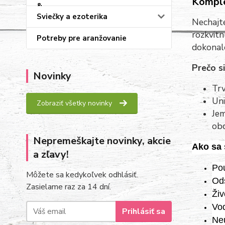
Komple
Sviečky a ezoterika
Nechajte
rozkvitn
Potreby pre aranžovanie
dokonal
Prečo si
Novinky
Trv
Uni
Zobraziť všetky novinky
Jem
ob
Nepremeškajte novinky, akcie
Ako sa 
a zľavy!
Pou
Môžete sa kedykoľvek odhlásiť.
Ods
Zasielame raz za 14 dní.
Živ
Vod
Prihlásiť sa
Neu