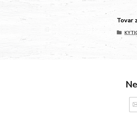
Tovar 
KYTI
Ne