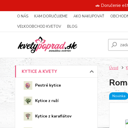
🚗 Doručenie eš
O NÁS
KAM DORUČUJEME
AKO NAKUPOVAŤ
OBCHODN
VEĽKOOBCHOD KVETOV
BLOG
Úvod
KYTICE A KVETY
Roma
Pestré kytice
Novinka
Kytice z ruží
Kytice z karafiátov