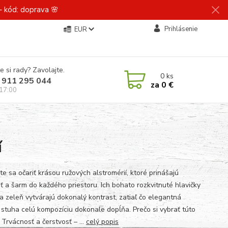
 kód: doprava 🌸
Prihlásenie
EUR
e si rady? Zavolajte.
0
ks
 911 295 044
za
0 €
 17:00
í
e sa očariť krásou ružových alstromérií, ktoré prinášajú
ť a šarm do každého priestoru. Ich bohato rozkvitnuté hlavičky
ža zeleň vytvárajú dokonalý kontrast, zatiaľ čo elegantná
 stuha celú kompozíciu dokonale dopĺňa. Prečo si vybrať túto
 Trvácnosť a čerstvosť – ...
celý popis