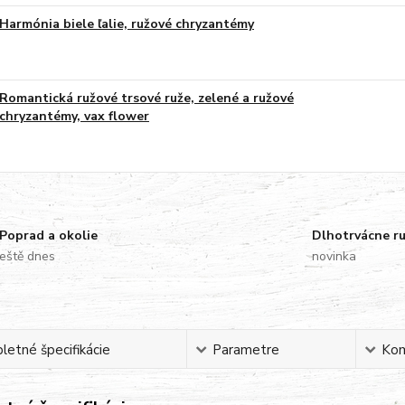
Harmónia biele ľalie, ružové chryzantémy
Romantická ružové trsové ruže, zelené a ružové
chryzantémy, vax flower
Poprad a okolie
Dlhotrvácne r
eště dnes
novinka
etné špecifikácie
Parametre
Ko