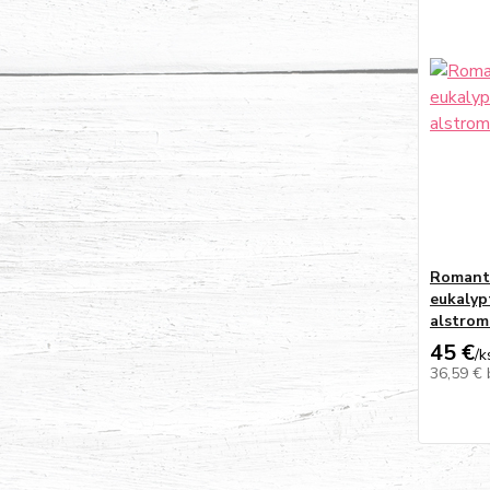
Romanti
eukalyp
alstrom
45 €
/
k
36,59 €