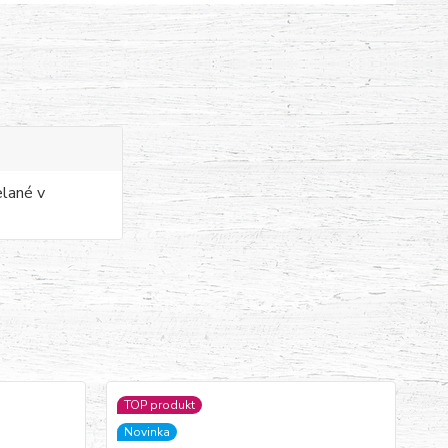
elané v
TOP produkt
Novinka