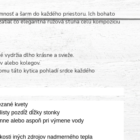
jemnosť a šarm do každého priestoru. Ich bohato
 zatiaľ čo elegantná ružová stuha celú kompozíciu
é vydržia dlho krásne a svieže.
ov alebo kolegov.
omu táto kytica pohladí srdce každého
rezané kvety
listy pozdĺž dĺžky stonky
nne alebo aspoň pri výmene vody
zkosti iných zdrojov nadmerného tepla