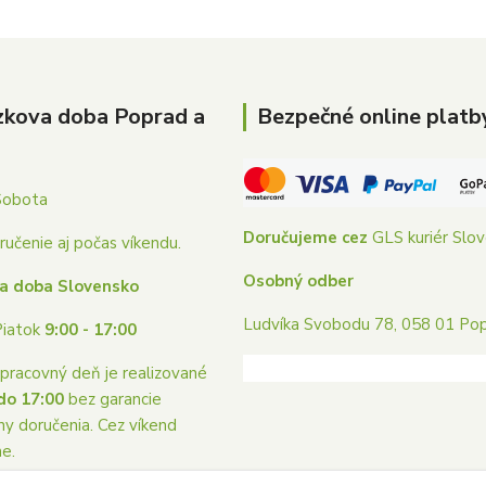
zkova doba Poprad a
Bezpečné online platb
Sobota
Doručujeme cez
GLS kuriér Slo
učenie aj počas víkendu.
Osobný odber
a doba Slovensko
Ludvíka Svobodu 78, 058 01 Po
Piatok
9:00 - 17:00
pracovný deň je realizované
do 17:00
bez garancie
ny doručenia. Cez víkend
me.