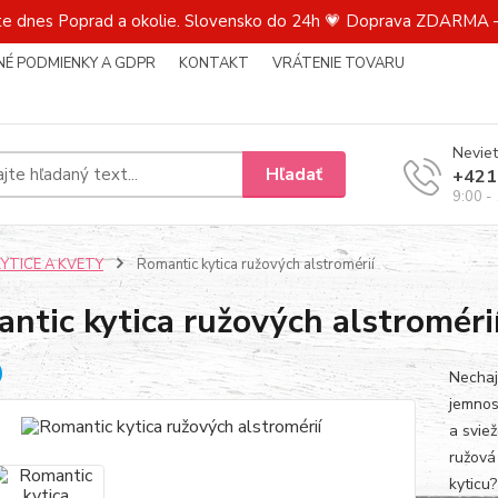
te dnes Poprad a okolie. Slovensko do 24h 💗 Doprava ZDARMA –
É PODMIENKY A GDPR
KONTAKT
VRÁTENIE TOVARU
Neviet
Hľadať
+421
9:00 -
KYTICE A KVETY
Romantic kytica ružových alstromérií
ntic kytica ružových alstroméri
Nechajt
jemnos
a svie
ružová
kyticu?