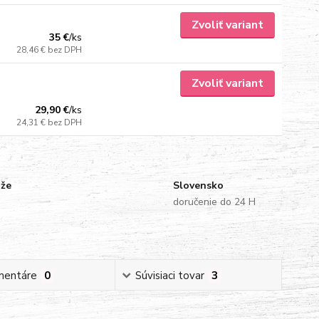
Zvoliť variant
35 €
/
ks
28,46 €
bez DPH
Zvoliť variant
29,90 €
/
ks
24,31 €
bez DPH
uže
Slovensko
doručenie do 24 H
mentáre
0
Súvisiaci tovar
3