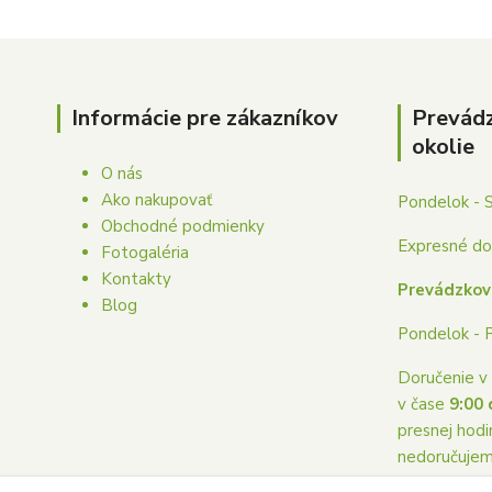
Informácie pre zákazníkov
Prevád
okolie
O nás
Ako nakupovať
Pondelok - 
Obchodné podmienky
Expresné dor
Fotogaléria
Kontakty
Prevádzkov
Blog
Pondelok - 
Doručenie v 
v čase
9:00 
presnej hodi
nedoručuje