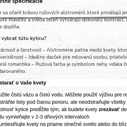
tné špecifikácie
 sa očariť krásou ružových alstromérií, ktoré prinášajú 
uté hlavičky a svieža zeleň vytvárajú dokonalý kontrast,
e dopĺňa.
 vybrať túto kyticu?
ácnosť a čerstvosť – Alstromérie patria medzi kvety, ktor
verzálnosť – Ideálny darček pre milovanú osobu, priateľ
ná romantika – Ružová farba je symbolom nehy, vďaka č
darovaného.
starať o Vaše kvety
žite čistú vázu a čistú vodu. Môžete použiť výživu pre 
tráňte listy pod čiarou ponoru, ale neodstraňujte všetky 
otnosť kytice predĺžite tým, ak budete kvety
zrezávať
de
u vymieňajte v 2-3 dňových intervaloch
miestňujte kvety na priame slnečné svetlo alebo do blí