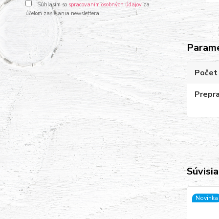
Súhlasím so
spracovaním osobných údajov
za
účelom zasielania newslettera.
Param
Počet
Prepr
Súvisia
Novinka