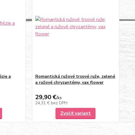
ézie a
Romantická ružové trsové ruže, zelené
a ružové chryzantémy, vax flower
29,90 €
/
ks
24,31 €
bez DPH
Zvoliť variant