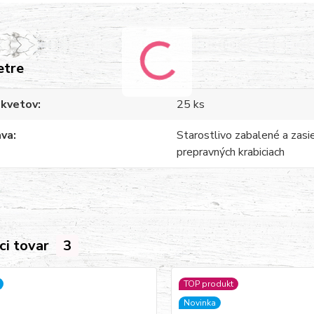
etre
 kvetov
25 ks
ava
Starostlivo zabalené a zasi
prepravných krabiciach
ci tovar
3
TOP produkt
Novinka