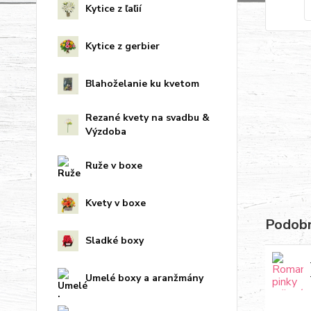
Kytice z ľaľií
Kytice z gerbier
Blahoželanie ku kvetom
Rezané kvety na svadbu &
Výzdoba
Ruže v boxe
Kvety v boxe
Podobn
Sladké boxy
Umelé boxy a aranžmány