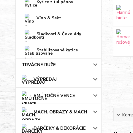
Kytice z tulipánov
Víno & Sekt
Sladkosti & Čokolády
Stabilizované kytice
TRVÁCNE RUŽE
VÝPREDAJ
SMÚTOČNÉ VENCE
MACH. OBRAZY & MACH
Kompl
DARČEKY & DEKORÁCIE