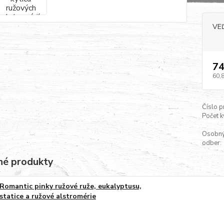
VE
74
60,
Číslo p
Počet k
Osobn
odber:
é produkty
Romantic pinky ružové ruže, eukalyptusu,
statice a ružové alstromérie