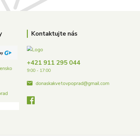
y
Kontaktujte nás
+421 911 295 044
vensko
9:00 - 17:00
donaskakvetovpoprad@gmail.com
prad