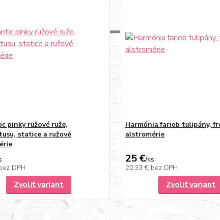
c pinky ružové ruže,
Harmónia farieb tulipány, fr
tusu, statice a ružové
alstromérie
érie
25 €
s
/
ks
bez DPH
20,33 €
bez DPH
Zvoliť variant
Zvoliť variant