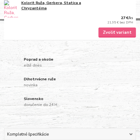
Kolorit Ruža, Gerbera, Statica a
Chryzantéma
27 €
/
ks
21,95 €
bez DPH
Zvoliť variant
Poprad a okolie
eště dnes
Dlhotrvácne ruže
novinka
Slovensko
doručenie do 24 H
Kompletné špecifikácie