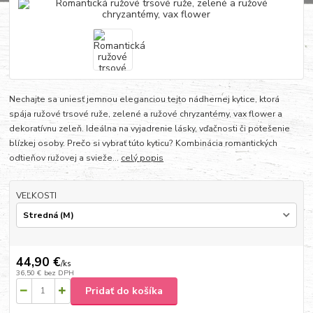
Nechajte sa uniesť jemnou eleganciou tejto nádhernej kytice, ktorá
spája ružové trsové ruže, zelené a ružové chryzantémy, vax flower a
dekoratívnu zeleň. Ideálna na vyjadrenie lásky, vďačnosti či potešenie
blízkej osoby. Prečo si vybrať túto kyticu? Kombinácia romantických
odtieňov ružovej a svieže...
celý popis
VEĽKOSTI
44,90 €
/
ks
36,50 €
bez DPH
Pridať do košíka