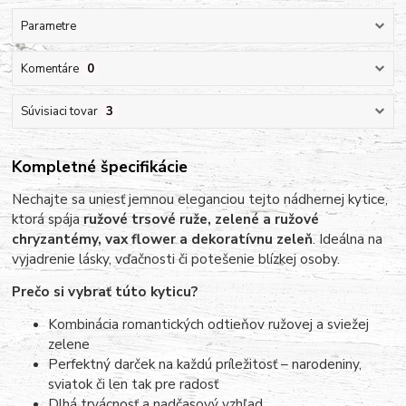
Parametre
Komentáre
0
Súvisiaci tovar
3
Kompletné špecifikácie
Nechajte sa uniesť jemnou eleganciou tejto nádhernej kytice,
ktorá spája
ružové trsové ruže, zelené a ružové
chryzantémy, vax flower a dekoratívnu zeleň
. Ideálna na
vyjadrenie lásky, vďačnosti či potešenie blízkej osoby.
Prečo si vybrať túto kyticu?
Kombinácia romantických odtieňov ružovej a sviežej
zelene
Perfektný darček na každú príležitosť – narodeniny,
sviatok či len tak pre radosť
Dlhá trvácnosť a nadčasový vzhľad