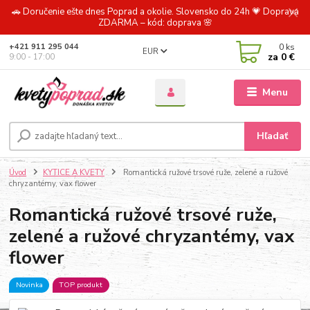
🚗 Doručenie ešte dnes Poprad a okolie. Slovensko do 24h 💗 Doprava
ZDARMA – kód: doprava 🌸
0
ks
+421 911 295 044
EUR
za
0 €
9:00 - 17:00
Menu
Hľadať
Úvod
KYTICE A KVETY
Romantická ružové trsové ruže, zelené a ružové
chryzantémy, vax flower
Romantická ružové trsové ruže,
zelené a ružové chryzantémy, vax
flower
Novinka
TOP produkt