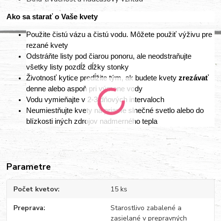
Ako sa starať o Vaše kvety
Použite čistú vázu a čistú vodu. Môžete použiť výživu pre
rezané kvety
Odstráňte listy pod čiarou ponoru, ale neodstraňujte
všetky listy pozdĺž dĺžky stonky
Životnosť kytice predĺžite tým, ak budete kvety
zrezávať
denne alebo aspoň pri výmene vody
Vodu vymieňajte v 2-3 dňových intervaloch
Neumiestňujte kvety na priame slnečné svetlo alebo do
blízkosti iných zdrojov nadmerného tepla
Parametre
Počet kvetov
15 ks
Preprava
Starostlivo zabalené a
zasielané v prepravných