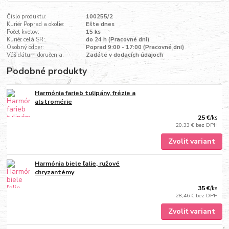
Číslo produktu:
100255/2
Kuriér Poprad a okolie:
Ešte dnes
Počet kvetov:
15 ks
Kuriér celá SR:
do 24 h (Pracovné dni)
Osobný odber:
Poprad 9:00 - 17:00 (Pracovné dni)
Váš dátum doručenia:
Zadáte v dodacích údajoch
Podobné produkty
Harmónia farieb tulipány, frézie a
alstromérie
25 €
/
ks
20,33 €
bez DPH
Zvoliť variant
Harmónia biele ľalie, ružové
chryzantémy
35 €
/
ks
28,46 €
bez DPH
Zvoliť variant