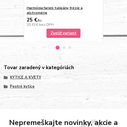
Harmónia farieb tulipány, frézie a
Harmónia bie
alstromérie
25 €
35 €
/
ks
/
ks
20,33 €
bez DPH
28,46 €
bez 
Zvoliť variant
Tovar zaradený v kategóriách
KYTICE A KVETY
Pestré kytice
Nepremeškajte novinky, akcie a