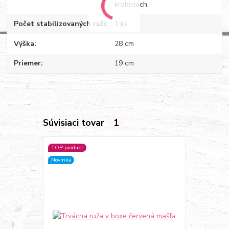
krabiciach
Počet stabilizovaných ruží
1 ks
Výška
28 cm
Priemer
19 cm
Súvisiaci tovar
1
TOP produkt
Novinka