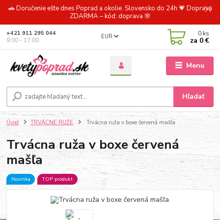
🚗 Doručenie ešte dnes Poprad a okolie. Slovensko do 24h 💗 Doprava
ZDARMA – kód: doprava 🌸
0
ks
+421 911 295 044
EUR
za
0 €
9:00 - 17:00
Menu
Hľadať
Úvod
TRVÁCNE RUŽE
Trvácna ruža v boxe červená mašľa
Trvácna ruža v boxe červená
mašľa
Novinka
TOP produkt