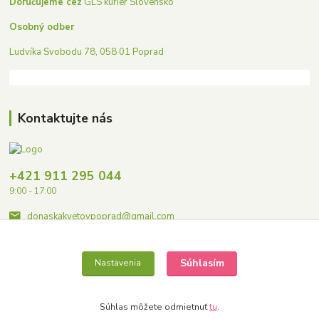
Doručujeme cez
GLS kuriér Slovensko
Osobný odber
Ludvíka Svobodu 78, 058 01 Poprad
Kontaktujte nás
+421 911 295 044
9:00 - 17:00
donaskakvetovpoprad@gmail.com
Súhlasím
Nastavenia
Súhlas môžete odmietnuť
tu
.
Copyright © 2023 Donaskakvetovpoprad.sk