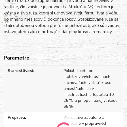
Tento roztok postupne nahradzuje vodu a ďalšie živiny v
rastline, čím zaisťuje jej pevnosť a štruktúru. Výsledkom je
krásna a živá ruža, ktorá si uchováva svoju farbu, tvar a vôňu
po mnoho mesiacov či dokonca rokov. Stabilizované ruže sa
stali obľúbenou voľbou pre rôzne príležitosti, ako sú svadby,
oslavy, alebo ako dlhotrvajúci dar plný krásy a romantiky.
Parametre
Starostlivosť
Pokiaľ chcete pri
stabilizovaných rastlinách
zachovať ich „večnú“ krásu,
umiestňujte ich v
miestnostiach s teplotou 10 –
25 °C a pri optimálnej vlhkosti
65 %.
Preprava
Starostlivo zabalené a
zasielané v prepravných