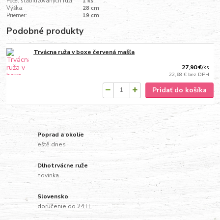
Počet stabilizovaných ruží:
1 ks
Výška:
28 cm
Priemer:
19 cm
Podobné produkty
Trvácna ruža v boxe červená mašľa
27,90 €
/
ks
22,68 €
bez DPH
Pridať do košíka
Poprad a okolie
eště dnes
Dlhotrvácne ruže
novinka
Slovensko
doručenie do 24 H