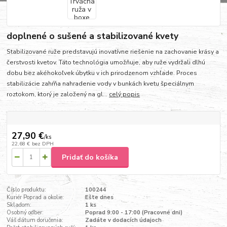
doplnené o sušené a stabilizované kvety
Stabilizované ruže predstavujú inovatívne riešenie na zachovanie krásy a
čerstvosti kvetov. Táto technológia umožňuje, aby ruže vydržali dlhú
dobu bez akéhokoľvek úbytku v ich prirodzenom vzhľade. Proces
stabilizácie zahŕňa nahradenie vody v bunkách kvetu špeciálnym
roztokom, ktorý je založený na gl...
celý popis
27,90 €
/
ks
22,68 €
bez DPH
Pridať do košíka
Číslo produktu:
100244
Kuriér Poprad a okolie:
Ešte dnes
Skladom:
1 ks
Osobný odber:
Poprad 9:00 - 17:00 (Pracovné dni)
Váš dátum doručenia:
Zadáte v dodacích údajoch