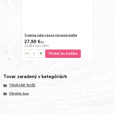
Trvácna ruža v boxe červená mašľa
27,90 €
/
ks
22,68 €
bez DPH
Pridať do košíka
Tovar zaradený v kategóriách
TRVÁCNE RUŽE
Okrúhly box