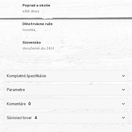
Poprad a okolie
eště dnes
Dlhotrvácne ruže
novinka
Slovensko
doručenie do 24 H
Kompletné špecifikácie
Parametre
Komentáre
0
Súvisiaci tovar
4