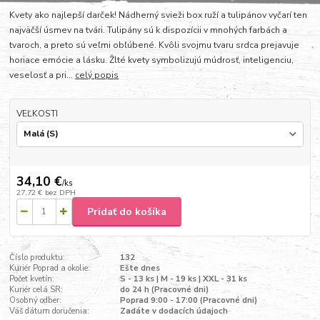
Kvety ako najlepší darček! Nádherný svieži box ruží a tulipánov vyčarí ten
najväčší úsmev na tvári. Tulipány sú k dispozícii v mnohých farbách a
tvaroch, a preto sú veľmi obľúbené. Kvôli svojmu tvaru srdca prejavuje
horiace emócie a lásku. Žlté kvety symbolizujú múdrosť, inteligenciu,
veselosť a pri...
celý popis
VEĽKOSTI
34,10 €
/
ks
27,72 €
bez DPH
Pridať do košíka
Číslo produktu:
132
Kuriér Poprad a okolie:
Ešte dnes
Počet kvetín:
S - 13 ks | M - 19 ks | XXL - 31 ks
Kuriér celá SR:
do 24 h (Pracovné dni)
Osobný odber:
Poprad 9:00 - 17:00 (Pracovné dni)
Váš dátum doručenia:
Zadáte v dodacích údajoch