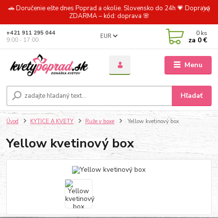
🚗 Doručenie ešte dnes Poprad a okolie. Slovensko do 24h 💗 Doprava
ZDARMA – kód: doprava 🌸
0
ks
+421 911 295 044
EUR
za
0 €
9:00 - 17:00
Menu
Hľadať
Úvod
KYTICE A KVETY
Ruže v boxe
Yellow kvetinový box
Yellow kvetinový box