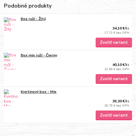
Podobné produkty
Box ruží - Žltý
34,10 €
/
ks
27,72 €
bez DPH
Zvoliť variant
Box mix ruží - Čierny
40,10 €
/
ks
32,60 €
bez DPH
Zvoliť variant
Kvetinový box - Mix
35,30 €
/
ks
28,70 €
bez DPH
Zvoliť variant