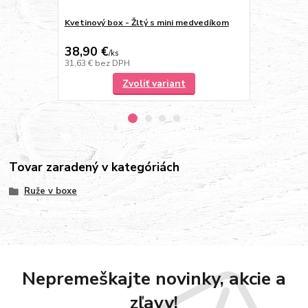
Kvetinový box - Žltý s mini medvedíkom
Kytica ružov
13
38,90 €
50,70 €
/
ks
/
k
31,63 €
bez DPH
50,70 €
bez 
Zvoliť variant
Tovar zaradený v kategóriách
Ruže v boxe
Nepremeškajte novinky, akcie a
zľavy!