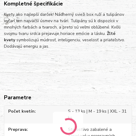
Kompletné špecifikácie
Kvety ako najlepší darček! Nádherný svieži box ruží a tulipánov
vyčarí ten najväčší úsmev na tvári. Tulipány sú k dispozícii v
mnohých farbách a tvaroch, a preto sú veľmi obľúbené. Kvôli
svojmu tvaru srdca prejavuje horiace emócie a lásku.
Žlté
kvety
symbolizujú múdrosť, inteligenciu, veselosť a priateľstvo.
Dodávajú energiu a jas.
Parametre
Počet kvetín
S - 13 ks | M - 19 ks | XXL - 31
ks
Preprava
Starostlivo zabalené a
zasielané v prepravných