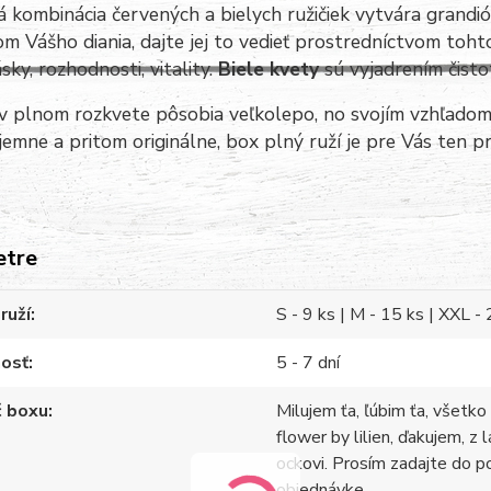
 kombinácia červených a bielych ružičiek vytvára grandi
om Vášho diania, dajte jej to vedieť prostredníctvom toh
ásky, rozhodnosti, vitality.
Biele kvety
sú vyjadrením čistot
v plnom rozkvete pôsobia veľkolepo, no svojím vzhľadom
jemne a pritom originálne, box plný ruží je pre Vás ten pr
etre
ruží
S - 9 ks | M - 15 ks | XXL -
nosť
5 - 7 dní
č boxu
Milujem ťa, ľúbim ťa, všetko 
flower by lilien, ďakujem, z 
ockovi. Prosím zadajte do p
objednávke.