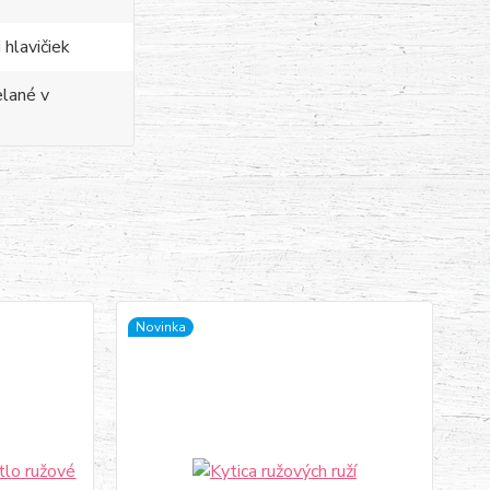
 hlavičiek
elané v
Novinka