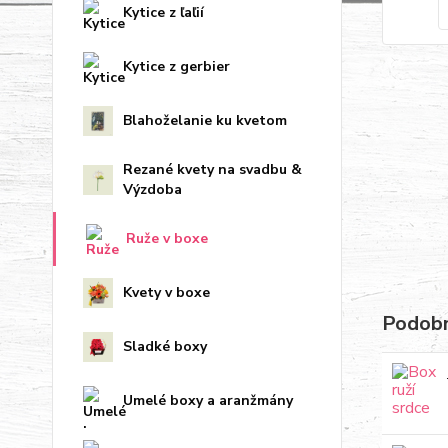
Kytice z ľaľií
Kytice z gerbier
Blahoželanie ku kvetom
Rezané kvety na svadbu &
Výzdoba
Ruže v boxe
Kvety v boxe
Podobn
Sladké boxy
Umelé boxy a aranžmány