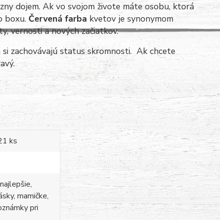
ózny dojem. Ak vo svojom živote máte osobu, ktorá
to boxu.
Červená farba
kvetov je synonymom
y, vernosti a nových začiatkov.
 si zachovávajú status skromnosti. Ak chcete
avý.
 21 ks
najlepšie,
lásky, mamičke,
oznámky pri