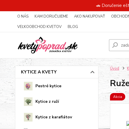
🚗 Doručenie eš
O NÁS
KAM DORUČUJEME
AKO NAKUPOVAŤ
OBCHODN
VEĽKOOBCHOD KVETOV
BLOG
Úvod
KYTICE A KVETY
Ruže
Pestré kytice
Akcia
Kytice z ruží
Kytice z karafiátov