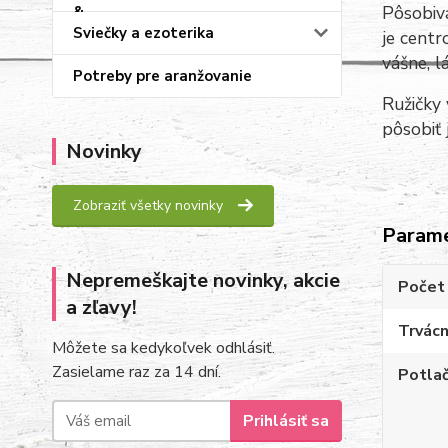
Pôsobivá
Sviečky a ezoterika
je centr
vášne, l
Potreby pre aranžovanie
Ružičky 
pôsobiť 
Novinky
Zobraziť všetky novinky
Param
Nepremeškajte novinky, akcie
Počet 
a zľavy!
Trvác
Môžete sa kedykoľvek odhlásiť.
Zasielame raz za 14 dní.
Potla
Prihlásiť sa