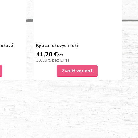
 ružové
Kytica ružových ruží
41,20 €
/
ks
33,50 €
bez DPH
Zvoliť variant