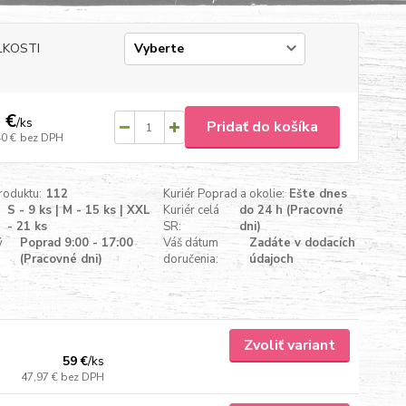
ĽKOSTI
 €
/
ks
Pridať do košíka
40 €
bez DPH
roduktu:
112
Kuriér Poprad a okolie:
Ešte dnes
S - 9 ks | M - 15 ks | XXL
Kuriér celá
do 24 h (Pracovné
- 21 ks
SR:
dni)
ý
Poprad 9:00 - 17:00
Váš dátum
Zadáte v dodacích
(Pracovné dni)
doručenia:
údajoch
Zvoliť variant
59 €
/
ks
47,97 €
bez DPH