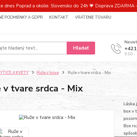
te dnes Poprad a okolie. Slovensko do 24h 💗 Doprava ZDARMA –
É PODMIENKY A GDPR
KONTAKT
VRÁTENIE TOVARU
Neviet
Hľadať
+421
9:00 -
KYTICE A KVETY
Ruže v boxe
Ruže v tvare srdca - Mix
 v tvare srdca - Mix
Láska 
box v 
pozorn
Box ro
spôsob