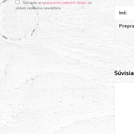
Súhlasím so
spracovaním osobných údajov
za
účelom zasielania newslettera.
Iné
Prepr
Súvisia