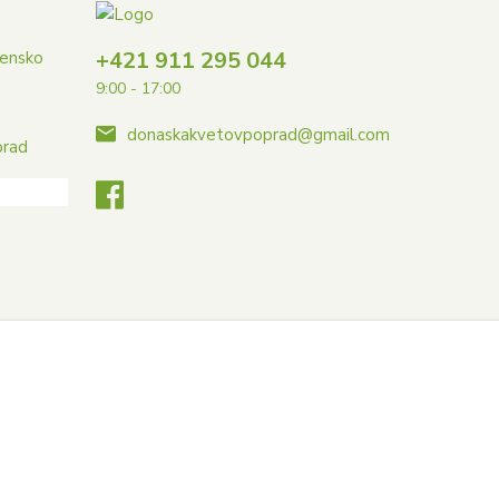
+421 911 295 044
vensko
9:00 - 17:00
donaskakvetovpoprad@gmail.com
prad