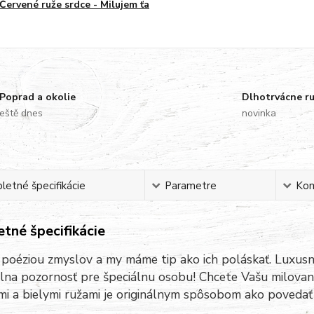
Červené ruže srdce - Milujem ťa
Poprad a okolie
Dlhotrvácne r
eště dnes
novinka
etné špecifikácie
Parametre
Ko
tné špecifikácie
 poéziou zmyslov a my máme tip ako ich poláskať. Luxusn
álna pozornosť pre špeciálnu osobu! Chcete Vašu milova
mi a bielymi ružami je originálnym spôsobom ako poveda