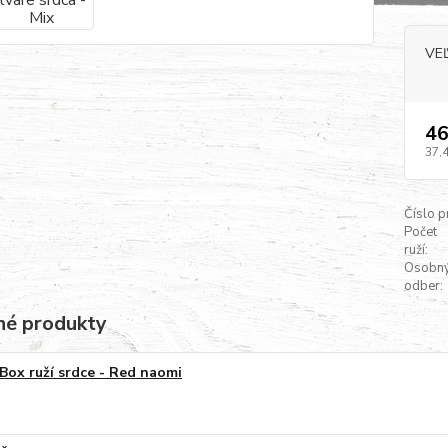
VE
46
37,
Číslo p
Počet
ruží:
Osobn
odber:
é produkty
Box ruží srdce - Red naomi