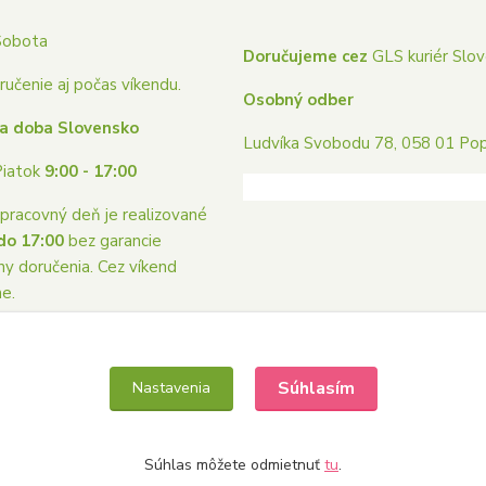
Sobota
Doručujeme cez
GLS kuriér Slo
učenie aj počas víkendu.
Osobný odber
a doba Slovensko
Ludvíka Svobodu 78, 058 01 Po
Piatok
9:00 - 17:00
pracovný deň je realizované
do 17:00
bez garancie
ny doručenia. Cez víkend
me.
Súhlasím
Nastavenia
Súhlas môžete odmietnuť
tu
.