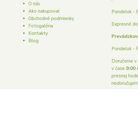
O nás
Ako nakupovať
Pondelok - 
Obchodné podmienky
Expresné dor
Fotogaléria
Kontakty
Prevádzkov
Blog
Pondelok - 
Doručenie v 
v čase
9:00 
presnej hodi
nedoručuje
Copyright © 2023 Donaskakvetovpoprad.sk