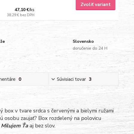
Zvoliť variant
47,10 €
/
ks
38,29 €
bez DPH
uže
Slovensko
doručenie do 24 H
mentáre
0
Súvisiaci tovar
3
ý box v tvare srdca s červenými a bielymi ružami
nú osobu zaujať? Box rozdelený na polovicu
ť
Milujem Ťa
aj bez slov.