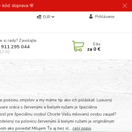
 kód: doprava 🌸
Prihlásenie
EUR
e si rady? Zavolajte.
0
ks
 911 295 044
za
0 €
 17:00
je poéziou zmyslov a my máme tip ako ich poláskať. Luxusný
tvare srdca s červenými a bielymi ružami je špeciálna
osť pre špeciálnu osobu! Chcete Vašu milovanú osobu zaujať?
zdelený na polovicu červenými a bielymi ružami je originálnym
om ako povedať Milujem Ťa aj bez sl...
celý popis