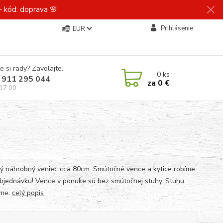
 kód: doprava 🌸
Prihlásenie
EUR
e si rady? Zavolajte.
0
ks
 911 295 044
za
0 €
 17:00
ký náhrobný veniec cca 80cm. Smútočné vence a kytice robíme
objednávku! Vence v ponuke sú bez smútočnej stuhy. Stuhu
eme.
celý popis