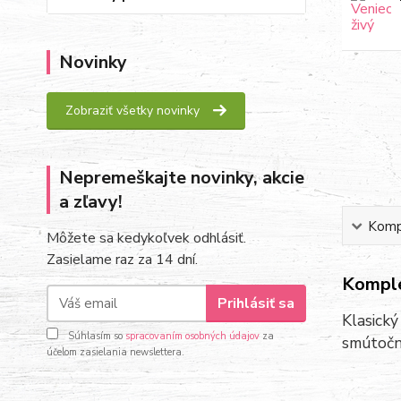
Novinky
Zobraziť všetky novinky
Nepremeškajte novinky, akcie
a zľavy!
Kompl
Môžete sa kedykoľvek odhlásiť.
Zasielame raz za 14 dní.
Komple
Prihlásiť sa
Klasick
Súhlasím so
spracovaním osobných údajov
za
smútočn
účelom zasielania newslettera.