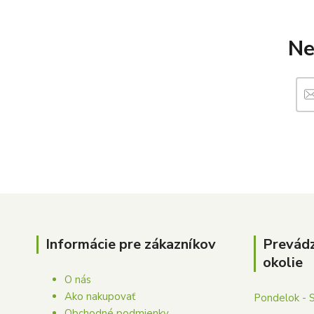
Ne
Informácie pre zákazníkov
Prevád
okolie
O nás
Ako nakupovať
Pondelok - 
Obchodné podmienky