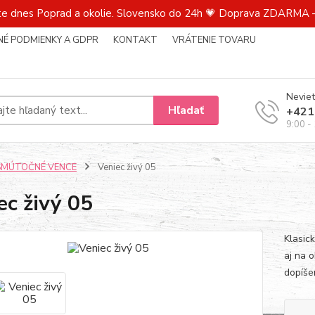
te dnes Poprad a okolie. Slovensko do 24h 💗 Doprava ZDARMA –
É PODMIENKY A GDPR
KONTAKT
VRÁTENIE TOVARU
Neviet
Hľadať
+421
9:00 -
SMÚTOČNÉ VENCE
Veniec živý 05
ec živý 05
Klasic
aj na 
dopíš