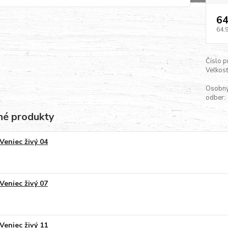
64
64,
Číslo p
Veľkosť
Osobn
odber:
é produkty
Veniec živý 04
Veniec živý 07
Veniec živý 11