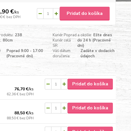
,90 €
/
ks
Pridať do košíka
90 €
bez DPH
roduktu:
238
Kuriér Poprad a okolie:
Ešte dnes
:
80cm
Kuriér celá
do 24 h (Pracovné
SR:
dni)
ý
Poprad 9:00 - 17:00
Váš dátum
Zadáte v dodacích
(Pracovné dni)
doručenia:
údajoch
Pridať do košíka
76,70 €
/
ks
62,36 €
bez DPH
Pridať do košíka
88,50 €
/
ks
88,50 €
bez DPH