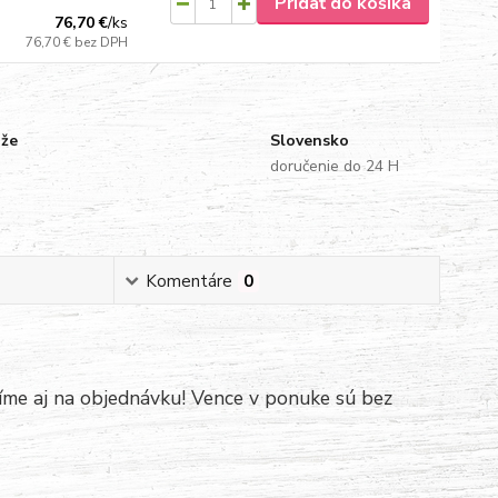
Pridať do košíka
76,70 €
/
ks
76,70 €
bez DPH
uže
Slovensko
doručenie do 24 H
Komentáre
0
íme aj na objednávku! Vence v ponuke sú bez