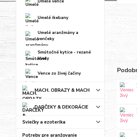
Umelé vence
Umelé ikebany
Umelé aranžmány a
venčeky
Smútočné kytice - rezané
kvety
Podobn
Vence zo živej čačiny
MACH. OBRAZY & MACH
DARČEKY & DEKORÁCIE
Sviečky a ezoterika
Potreby pre aranžovanie