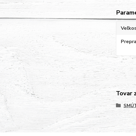
Param
Veľko
Prepr
Tovar 
SMÚT