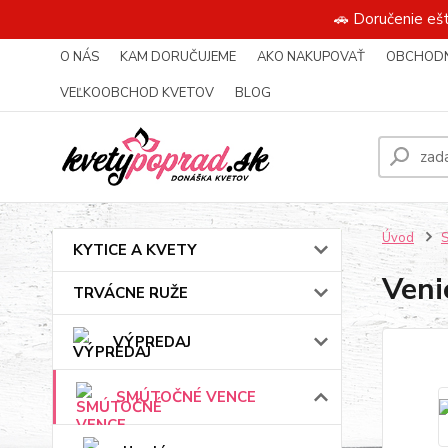
🚗 Doručenie eš
O NÁS
KAM DORUČUJEME
AKO NAKUPOVAŤ
OBCHODN
VEĽKOOBCHOD KVETOV
BLOG
Úvod
KYTICE A KVETY
Veni
TRVÁCNE RUŽE
VÝPREDAJ
SMÚTOČNÉ VENCE