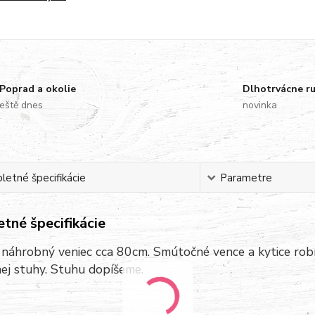
Poprad a okolie
Dlhotrvácne r
eště dnes
novinka
etné špecifikácie
Parametre
tné špecifikácie
ý náhrobný veniec cca 80cm. Smútočné vence a kytice rob
ej stuhy. Stuhu dopíšeme.