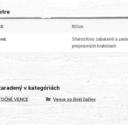
etre
sť
80cm
ava
Starostlivo zabalené a zasi
prepravných krabiciach
zaradený v kategóriách
OČNÉ VENCE
Vence zo živej čačiny