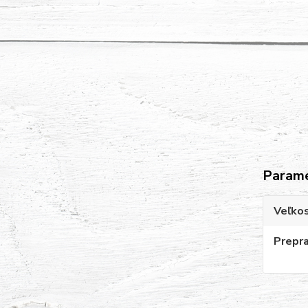
Param
Veľko
Prepr