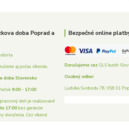
zkova doba Poprad a
Bezpečné online platb
Sobota
Doručujeme cez
GLS kuriér Slo
učenie aj počas víkendu.
Osobný odber
a doba Slovensko
Ludvíka Svobodu 78, 058 01 Po
Piatok
9:00 - 17:00
pracovný deň je realizované
do 17:00
bez garancie
ny doručenia. Cez víkend
me.