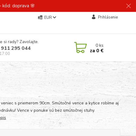
 kód: doprava 🌸
Prihlásenie
EUR
e si rady? Zavolajte.
0
ks
 911 295 044
za
0 €
 17:00
 veniec s priemerom 90cm. Smútočné vence a kytice robíme aj
jednávku! Vence v ponuke sú bez smútočnej stuhy.
opis