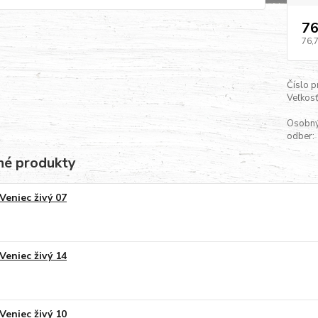
76
76,
Číslo p
Veľkosť
Osobn
odber:
é produkty
Veniec živý 07
Veniec živý 14
Veniec živý 10