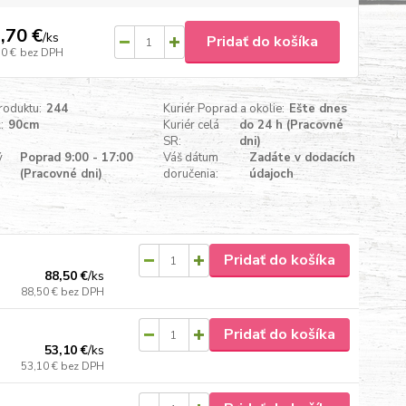
,70 €
/
ks
Pridať do košíka
70 €
bez DPH
roduktu:
244
Kuriér Poprad a okolie:
Ešte dnes
:
90cm
Kuriér celá
do 24 h (Pracovné
SR:
dni)
ý
Poprad 9:00 - 17:00
Váš dátum
Zadáte v dodacích
(Pracovné dni)
doručenia:
údajoch
Pridať do košíka
88,50 €
/
ks
88,50 €
bez DPH
Pridať do košíka
53,10 €
/
ks
53,10 €
bez DPH