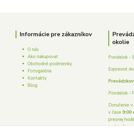
Informácie pre zákazníkov
Prevád
okolie
O nás
Ako nakupovať
Pondelok - 
Obchodné podmienky
Expresné dor
Fotogaléria
Kontakty
Prevádzkov
Blog
Pondelok - 
Doručenie v 
v čase
9:00 
presnej hodi
nedoručuje