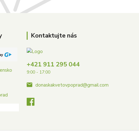
y
Kontaktujte nás
+421 911 295 044
vensko
9:00 - 17:00
donaskakvetovpoprad@gmail.com
prad