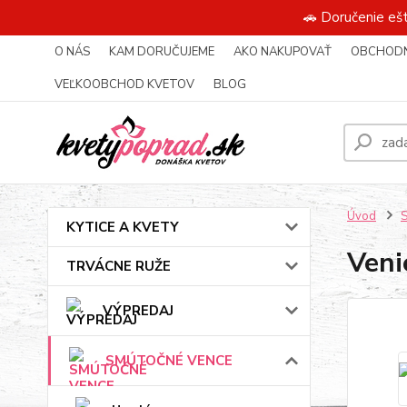
🚗 Doručenie eš
O NÁS
KAM DORUČUJEME
AKO NAKUPOVAŤ
OBCHODN
VEĽKOOBCHOD KVETOV
BLOG
Úvod
KYTICE A KVETY
Veni
TRVÁCNE RUŽE
VÝPREDAJ
SMÚTOČNÉ VENCE