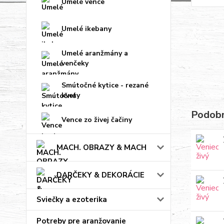
Umelé vence
Umelé ikebany
Umelé aranžmány a
venčeky
Smútočné kytice - rezané
kvety
Podobn
Vence zo živej čačiny
MACH. OBRAZY & MACH
DARČEKY & DEKORÁCIE
Sviečky a ezoterika
Potreby pre aranžovanie