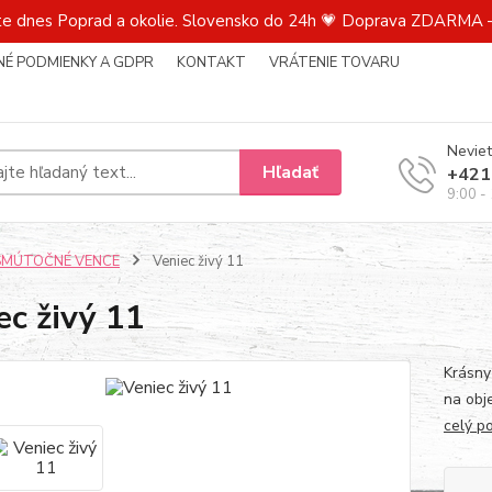
te dnes Poprad a okolie. Slovensko do 24h 💗 Doprava ZDARMA –
É PODMIENKY A GDPR
KONTAKT
VRÁTENIE TOVARU
Neviet
Hľadať
+421
9:00 -
SMÚTOČNÉ VENCE
Veniec živý 11
ec živý 11
Krásny
na ob
celý p