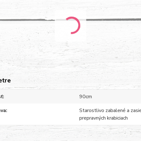
etre
sť
90cm
ava
Starostlivo zabalené a zasi
prepravných krabiciach