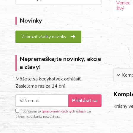
Novinky
Zobraziť všetky novinky
Nepremeškajte novinky, akcie
a zľavy!
Kompl
Môžete sa kedykoľvek odhlásiť.
Zasielame raz za 14 dní.
Komple
Prihlásiť sa
Krásny ve
Súhlasím so
spracovaním osobných údajov
za
účelom zasielania newslettera.