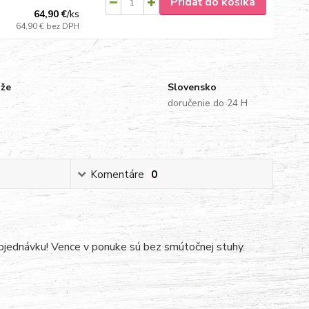
Pridať do košíka
64,90 €
/
ks
64,90 €
bez DPH
uže
Slovensko
doručenie do 24 H
Komentáre
0
bjednávku! Vence v ponuke sú bez smútočnej stuhy.