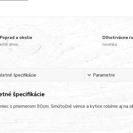
Poprad a okolie
Dlhotrvácne r
eště dnes
novinka
etné špecifikácie
Parametre
tné špecifikácie
niec s priemerom 90cm. Smútočné vence a kytice robíme aj na o