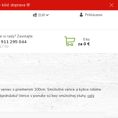
 kód: doprava 🌸
Prihlásenie
EUR
e si rady? Zavolajte.
0
ks
 911 295 044
za
0 €
 17:00
 veniec s priemerom 100cm. Smútočné vence a kytice robíme
objednávku! Vence v ponuke sú bez smútočnej stuhy.
celý