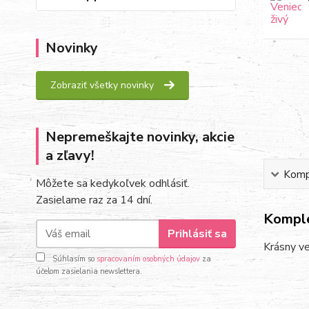
Novinky
Zobraziť všetky novinky
Nepremeškajte novinky, akcie
a zľavy!
Kompl
Môžete sa kedykoľvek odhlásiť.
Zasielame raz za 14 dní.
Komple
Prihlásiť sa
Krásny ve
Súhlasím so
spracovaním osobných údajov
za
účelom zasielania newslettera.