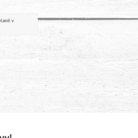
elané v
vy!