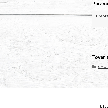
Param
Prepr
Tovar 
SMÚT
Ne