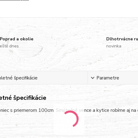
Poprad a okolie
Dlhotrvácne r
eště dnes
novinka
etné špecifikácie
Parametre
tné špecifikácie
niec s priemerom 100cm. Smútočné vence a kytice robíme aj na 