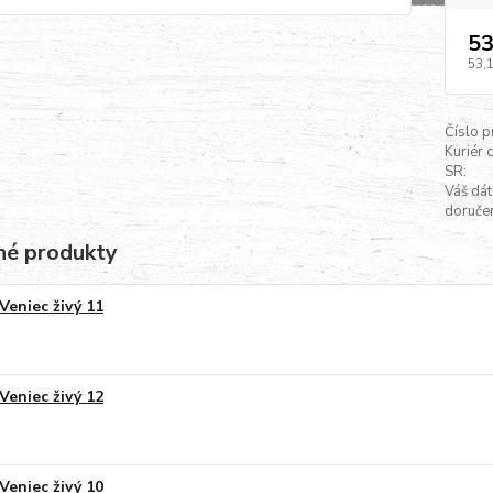
53
53,
Číslo p
Kuriér 
SR:
Váš dá
doručen
é produkty
Veniec živý 11
Veniec živý 12
Veniec živý 10