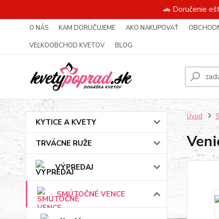
🚗 Doručenie eš
O NÁS
KAM DORUČUJEME
AKO NAKUPOVAŤ
OBCHODN
VEĽKOOBCHOD KVETOV
BLOG
Úvod
KYTICE A KVETY
Veni
TRVÁCNE RUŽE
VÝPREDAJ
SMÚTOČNÉ VENCE