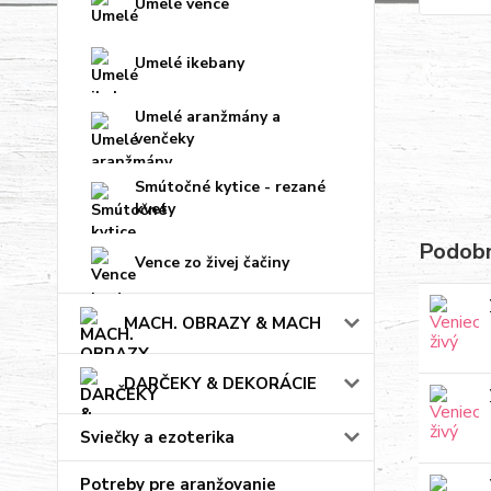
Umelé vence
Umelé ikebany
Umelé aranžmány a
venčeky
Smútočné kytice - rezané
kvety
Podobn
Vence zo živej čačiny
MACH. OBRAZY & MACH
DARČEKY & DEKORÁCIE
Sviečky a ezoterika
Potreby pre aranžovanie