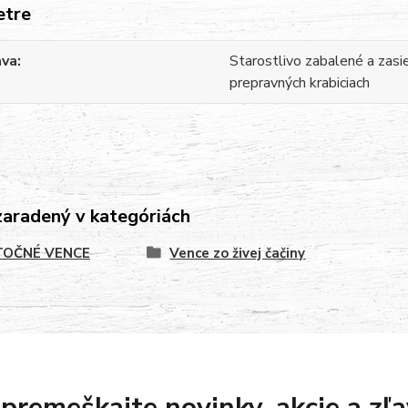
etre
ava
Starostlivo zabalené a zasi
prepravných krabiciach
zaradený v kategóriách
OČNÉ VENCE
Vence zo živej čačiny
premeškajte novinky, akcie a zľa