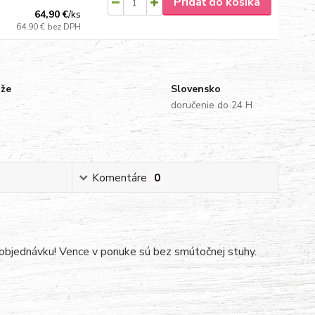
Pridať do košíka
64,90 €
/
ks
64,90 €
bez DPH
uže
Slovensko
doručenie do 24 H
Komentáre
0
objednávku! Vence v ponuke sú bez smútočnej stuhy.