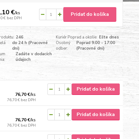
,10 €
/
ks
Pridať do košíka
10 €
bez DPH
roduktu:
246
Kuriér Poprad a okolie:
Ešte dnes
celá
do 24 h (Pracovné
Osobný
Poprad 9:00 - 17:00
dni)
odber:
(Pracovné dni)
tum
Zadáte v dodacích
ia:
údajoch
Pridať do košíka
76,70 €
/
ks
76,70 €
bez DPH
Pridať do košíka
76,70 €
/
ks
76,70 €
bez DPH