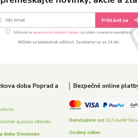
Prihlásiť sa
Súhlasím so
spracovaním osobných údajov
za účelom zasielania newslettera.
Môžete sa kedykoľvek odhlásiť. Zasielame raz za 14 dní.
zkova doba Poprad a
Bezpečné online platb
Sobota
Doručujeme cez
GLS kuriér Slo
učenie aj počas víkendu.
Osobný odber
a doba Slovensko