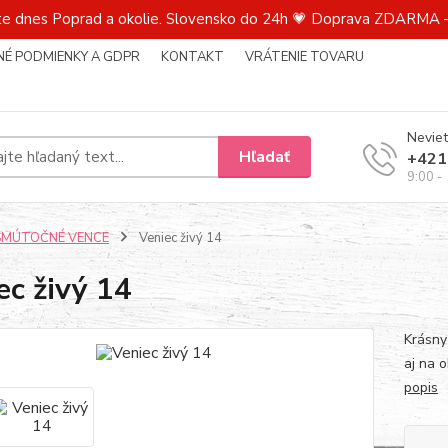
te dnes Poprad a okolie. Slovensko do 24h 💗 Doprava ZDARMA –
É PODMIENKY A GDPR
KONTAKT
VRÁTENIE TOVARU
Neviet
Hľadať
+421
9:00 -
SMÚTOČNÉ VENCE
Veniec živý 14
ec živý 14
Krásny
aj na 
popis