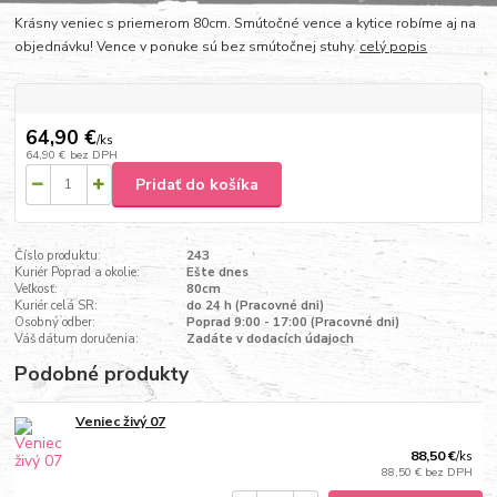
Krásny veniec s priemerom 80cm. Smútočné vence a kytice robíme aj na
objednávku! Vence v ponuke sú bez smútočnej stuhy.
celý popis
64,90 €
/
ks
64,90 €
bez DPH
Pridať do košíka
Číslo produktu:
243
Kuriér Poprad a okolie:
Ešte dnes
Veľkosť:
80cm
Kuriér celá SR:
do 24 h (Pracovné dni)
Osobný odber:
Poprad 9:00 - 17:00 (Pracovné dni)
Váš dátum doručenia:
Zadáte v dodacích údajoch
Podobné produkty
Veniec živý 07
88,50 €
/
ks
88,50 €
bez DPH