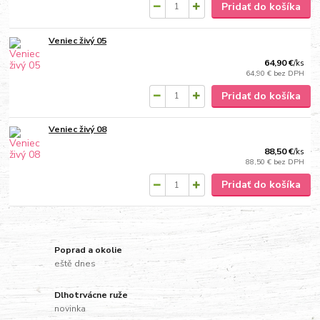
Pridať do košíka
Veniec živý 05
64,90 €
/
ks
64,90 €
bez DPH
Pridať do košíka
Veniec živý 08
88,50 €
/
ks
88,50 €
bez DPH
Pridať do košíka
Poprad a okolie
eště dnes
Dlhotrvácne ruže
novinka