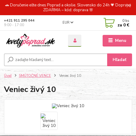
🚗 Doručenie ešte dnes Poprad a okolie. Slovensko do 24h 💗 Doprava
ZDARMA – kód: doprava 🌸
0
ks
+421 911 295 044
EUR
za
0 €
9:00 - 17:00
Menu
Hľadať
Úvod
SMÚTOČNÉ VENCE
Veniec živý 10
Veniec živý 10