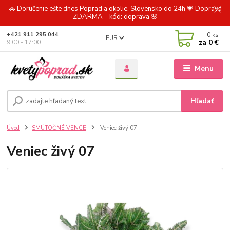
🚗 Doručenie ešte dnes Poprad a okolie. Slovensko do 24h 💗 Doprava
ZDARMA – kód: doprava 🌸
0
ks
+421 911 295 044
EUR
za
0 €
9:00 - 17:00
Menu
Hľadať
Úvod
SMÚTOČNÉ VENCE
Veniec živý 07
Veniec živý 07