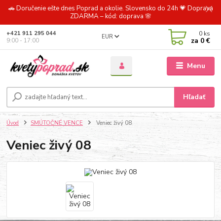
🚗 Doručenie ešte dnes Poprad a okolie. Slovensko do 24h 💗 Doprava
ZDARMA – kód: doprava 🌸
0
ks
+421 911 295 044
EUR
za
0 €
9:00 - 17:00
Menu
Hľadať
Úvod
SMÚTOČNÉ VENCE
Veniec živý 08
Veniec živý 08