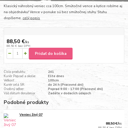
Klasický náhrobný veniec cca 100cm. Smútočné vence a kytice robíme aj
na objednávku! Vence v ponuke sú bez smútočnej stuhy. Stuhu
dopíšeme.
celý popis
88,50 €
/
ks
88,50 €
bez DPH
Pridať do košíka
Číslo produktu:
241
Kuriér Poprad a okolie:
Ešte dnes
Veľkosť:
100cm
Kuriér celá SR:
do 24 h (Pracovné dni)
Osobný odber:
Poprad 9:00 - 17:00 (Pracovné dni)
Váš dátum doručenia:
Zadáte v dodacích údajoch
Podobné produkty
Veniec živý 07
88,50 €
/
ks
88,50 €
bez DPH